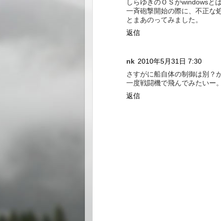
しらゆきのＯＳがwindowsと
一斉砲撃開始の際に、不正な処
とまあのってみました。
返信
nk
2010年5月31日 7:30
さすがに船自体の制御は別？
一度戦闘機で飛んでみたいー
返信