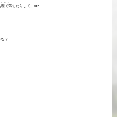
は。。。
理で落ちたりして。orz
かな？
。