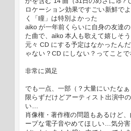
かを含む 14 曲（31日のめざにゅ
ロケーション効果ですごい新鮮で
く「瞳」は特別よかった
aiko が一年前くらいに自身の友
た曲で、aiko 本人も歌えて嬉しそ
元々 CD にする予定はなかったん
ゃない？CD にしない？ってこと
非常に満足
でも一点、一部（？大量にいたなぁ…
限らずだけどアーティスト出演中
い…
肖像権・著作権の問題もあるけど、
ープな電子音やめてほしい…気分害