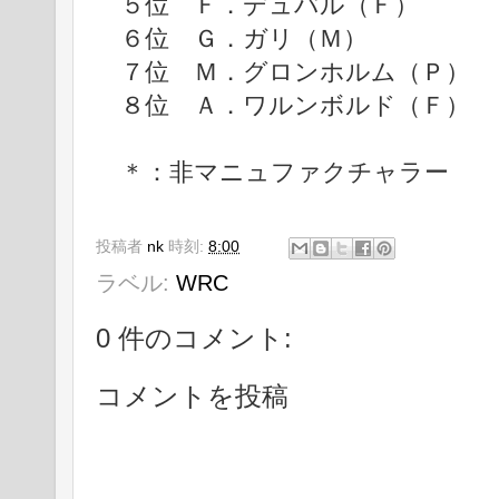
５位 Ｆ．デュバル（Ｆ） +1
６位 Ｇ．ガリ（Ｍ） +25
７位 Ｍ．グロンホルム（Ｐ） +
８位 Ａ．ワルンボルド（Ｆ） +
＊：非マニュファクチャラー
投稿者
nk
時刻:
8:00
ラベル:
WRC
0 件のコメント:
コメントを投稿