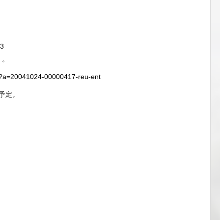
3
。。
/hl?a=20041024-00000417-reu-ent
く予定。